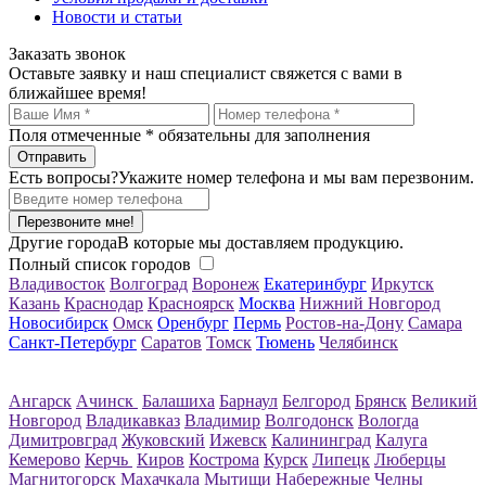
Новости и статьи
Заказать звонок
Оставьте заявку и наш специалист свяжется с вами в
ближайшее время!
Поля отмеченные
*
обязательны для заполнения
Есть вопросы?
Укажите номер телефона и мы вам перезвоним.
Перезвоните мне!
Другие города
В которые мы доставляем продукцию.
Полный список городов
Владивосток
Волгоград
Воронеж
Екатеринбург
Иркутск
Казань
Краснодар
Красноярск
Москва
Нижний Новгород
Новосибирск
Омск
Оренбург
Пермь
Ростов-на-Дону
Самара
Санкт-Петербург
Саратов
Томск
Тюмень
Челябинск
Ангарск
Ачинск
Балашиха
Барнаул
Белгород
Брянск
Великий
Новгород
Владикавказ
Владимир
Волгодонск
Вологда
Димитровград
Жуковский
Ижевск
Калининград
Калуга
Кемерово
Керчь
Киров
Кострома
Курск
Липецк
Люберцы
Магнитогорск
Махачкала
Мытищи
Набережные Челны