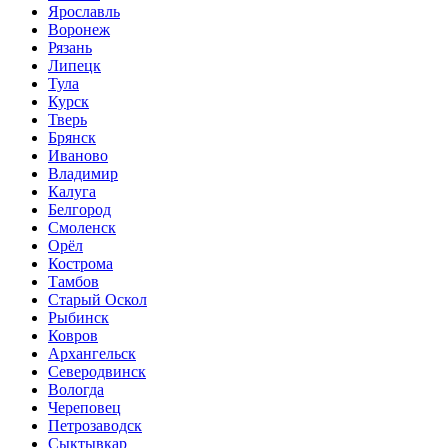
Ярославль
Воронеж
Рязань
Липецк
Тула
Курск
Тверь
Брянск
Иваново
Владимир
Калуга
Белгород
Смоленск
Орёл
Кострома
Тамбов
Старый Оскол
Рыбинск
Ковров
Архангельск
Северодвинск
Вологда
Череповец
Петрозаводск
Сыктывкар