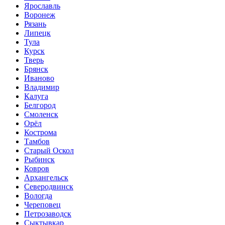
Ярославль
Воронеж
Рязань
Липецк
Тула
Курск
Тверь
Брянск
Иваново
Владимир
Калуга
Белгород
Смоленск
Орёл
Кострома
Тамбов
Старый Оскол
Рыбинск
Ковров
Архангельск
Северодвинск
Вологда
Череповец
Петрозаводск
Сыктывкар