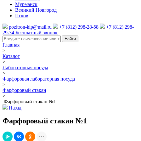
Мурманск
Великий Новгород
Псков
pozitron-kip@mail.ru
+7 (812) 298-28-58
+7 (812) 298-
29-34
Бесплатный звонок
Найти
Главная
>
Каталог
>
Лабораторная посуда
>
Фарфоровая лабораторная посуда
>
Фарфоровый стакан
>
Фарфоровый стакан №1
Назад
Фарфоровый стакан №1