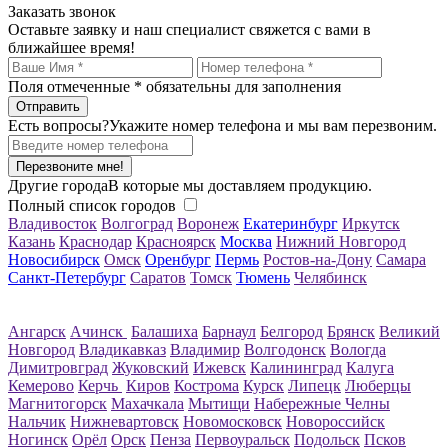
Заказать звонок
Оставьте заявку и наш специалист свяжется с вами в
ближайшее время!
Поля отмеченные
*
обязательны для заполнения
Есть вопросы?
Укажите номер телефона и мы вам перезвоним.
Перезвоните мне!
Другие города
В которые мы доставляем продукцию.
Полный список городов
Владивосток
Волгоград
Воронеж
Екатеринбург
Иркутск
Казань
Краснодар
Красноярск
Москва
Нижний Новгород
Новосибирск
Омск
Оренбург
Пермь
Ростов-на-Дону
Самара
Санкт-Петербург
Саратов
Томск
Тюмень
Челябинск
Ангарск
Ачинск
Балашиха
Барнаул
Белгород
Брянск
Великий
Новгород
Владикавказ
Владимир
Волгодонск
Вологда
Димитровград
Жуковский
Ижевск
Калининград
Калуга
Кемерово
Керчь
Киров
Кострома
Курск
Липецк
Люберцы
Магнитогорск
Махачкала
Мытищи
Набережные Челны
Нальчик
Нижневартовск
Новомосковск
Новороссийск
Ногинск
Орёл
Орск
Пенза
Первоуральск
Подольск
Псков