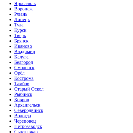
Ярославль
Воронеж
Рязань
Липецк
Тула
Курск
Тверь
Брянск
Иваново
Владимир
Калуга
Белгород
Смоленск
Орёл
Кострома
Тамбов
Старый Оскол
Рыбинск
Ковров
Архангельск
Северодвинск
Вологда
Череповец
Петрозаводск
Сыктывкар