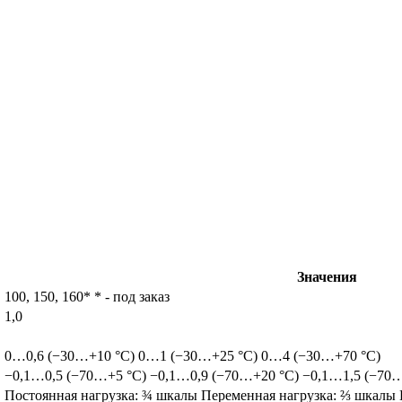
Значения
100, 150, 160* * - под заказ
1,0
0…0,6 (−30…+10 °C) 0…1 (−30…+25 °C) 0…4 (−30…+70 °C)
−0,1…0,5 (−70…+5 °C) −0,1…0,9 (−70…+20 °C) −0,1…1,5 (−70…
Постоянная нагрузка: ¾ шкалы Переменная нагрузка: ⅔ шкалы