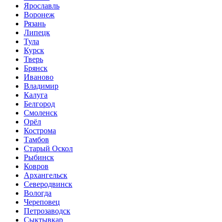
Ярославль
Воронеж
Рязань
Липецк
Тула
Курск
Тверь
Брянск
Иваново
Владимир
Калуга
Белгород
Смоленск
Орёл
Кострома
Тамбов
Старый Оскол
Рыбинск
Ковров
Архангельск
Северодвинск
Вологда
Череповец
Петрозаводск
Сыктывкар