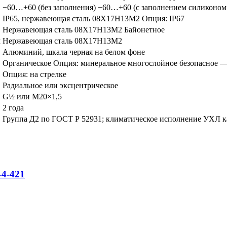
−60…+60 (без заполнения) −60…+60 (с заполнением силиконо
IP65, нержавеющая сталь 08Х17Н13М2 Опция: IP67
Нержавеющая сталь 08Х17Н13М2 Байонетное
м
Нержавеющая сталь 08Х17Н13М2
Алюминий, шкала черная на белом фоне
Органическое Опция: минеральное многослойное безопасное —
Опция: на стрелке
Радиальное или эксцентрическое
G½ или M20×1,5
2 года
Группа Д2 по ГОСТ Р 52931; климатическое исполнение УХЛ к
4-421