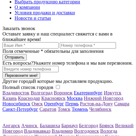
Выбрать продукцию категории
О компании
Условия продажи и доставки
Новости и статьи
Заказать звонок
Оставьте заявку и наш специалист свяжется с вами в
ближайшее время!
Поля отмеченные
*
обязательны для заполнения
Есть вопросы?
Укажите номер телефона и мы вам перезвоним.
Перезвоните мне!
Другие города
В которые мы доставляем продукцию.
Полный список городов
Владивосток
Волгоград
Воронеж
Екатеринбург
Иркутск
Казань
Краснодар
Красноярск
Москва
Нижний Новгород
Новосибирск
Омск
Оренбург
Пермь
Ростов-на-Дону
Самара
Санкт-Петербург
Саратов
Томск
Тюмень
Челябинск
Ангарск
Ачинск
Балашиха
Барнаул
Белгород
Брянск
Великий
Новгород
Владикавказ
Владимир
Волгодонск
Вологда