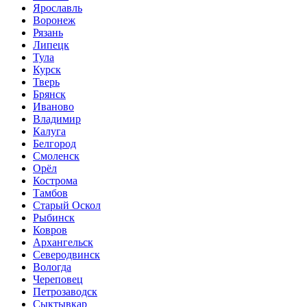
Ярославль
Воронеж
Рязань
Липецк
Тула
Курск
Тверь
Брянск
Иваново
Владимир
Калуга
Белгород
Смоленск
Орёл
Кострома
Тамбов
Старый Оскол
Рыбинск
Ковров
Архангельск
Северодвинск
Вологда
Череповец
Петрозаводск
Сыктывкар