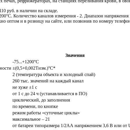
печах, рефрижераторах, на станциях переливания крови, в ов
10 руб. в наличии на складе.
0°С. Количество каналов измерения - 2. Диапазон напряжения пита
о оптом и в розницу на сайте, или позвонив по номеру телефона:
Значения
-75...+1200°С
ности
±(0,5+0,002Тизм.)°С*
2 (температура объекта и холодный спай)
260 тыс. значений на каждый канал
не хуже ±1 с
от 1 с до 24 ч (устанавливается в ПО)
циклический, до заполнения
по времени, по кнопке
режим работы «суточные циклы»
максимальное – 21
от батареи типоразмера 1/2АА напряжением 3,6 В или от