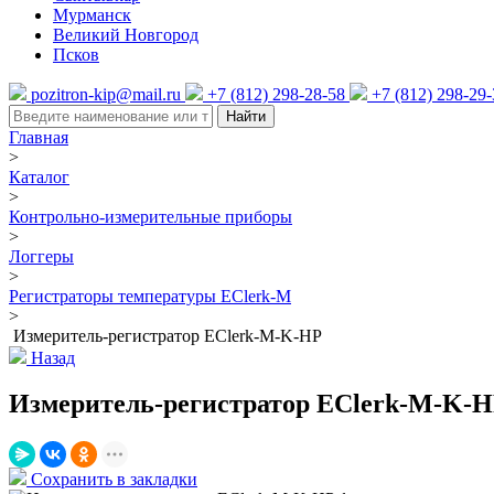
Мурманск
Великий Новгород
Псков
pozitron-kip@mail.ru
+7 (812) 298-28-58
+7 (812) 298-29
Найти
Главная
>
Каталог
>
Контрольно-измерительные приборы
>
Логгеры
>
Регистраторы температуры EClerk-M
>
Измеритель-регистратор EClerk-M-K-HP
Назад
Измеритель-регистратор EClerk-M-K-
Сохранить в закладки