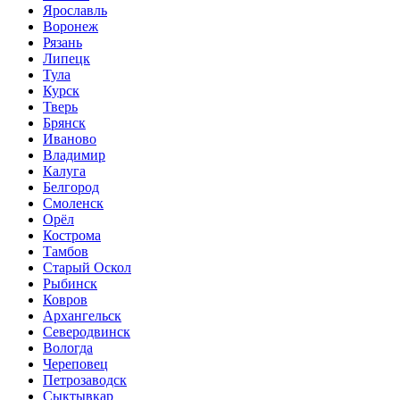
Ярославль
Воронеж
Рязань
Липецк
Тула
Курск
Тверь
Брянск
Иваново
Владимир
Калуга
Белгород
Смоленск
Орёл
Кострома
Тамбов
Старый Оскол
Рыбинск
Ковров
Архангельск
Северодвинск
Вологда
Череповец
Петрозаводск
Сыктывкар