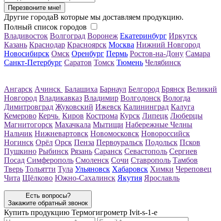
Перезвоните мне!
Другие города
В которые мы доставляем продукцию.
Полный список городов
Владивосток
Волгоград
Воронеж
Екатеринбург
Иркутск
Казань
Краснодар
Красноярск
Москва
Нижний Новгород
Новосибирск
Омск
Оренбург
Пермь
Ростов-на-Дону
Самара
Санкт-Петербург
Саратов
Томск
Тюмень
Челябинск
Ангарск
Ачинск
Балашиха
Барнаул
Белгород
Брянск
Великий
Новгород
Владикавказ
Владимир
Волгодонск
Вологда
Димитровград
Жуковский
Ижевск
Калининград
Калуга
Кемерово
Керчь
Киров
Кострома
Курск
Липецк
Люберцы
Магнитогорск
Махачкала
Мытищи
Набережные Челны
Нальчик
Нижневартовск
Новомосковск
Новороссийск
Ногинск
Орёл
Орск
Пенза
Первоуральск
Подольск
Псков
Пушкино
Рыбинск
Рязань
Саранск
Севастополь
Сергиев
Посад
Симферополь
Смоленск
Сочи
Ставрополь
Тамбов
Тверь
Тольятти
Тула
Ульяновск
Хабаровск
Химки
Череповец
Чита
Щёлково
Южно-Сахалинск
Якутия
Ярославль
Есть вопросы?
Закажите обратный звонок
Купить продукцию
Термогигрометр Ivit-s-1-e