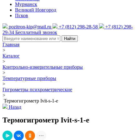
Мурманск
Великий Новгород
Псков
pozitron-kip@mail.ru
+7 (812) 298-28-58
+7 (812) 298-
29-34
Бесплатный звонок
Найти
Главная
>
Каталог
>
Контрольно-измерительные приборы
>
Температурные приборы
>
Гигрометры психрометрические
>
Термогигрометр Ivit-s-1-e
Назад
Термогигрометр Ivit-s-1-e