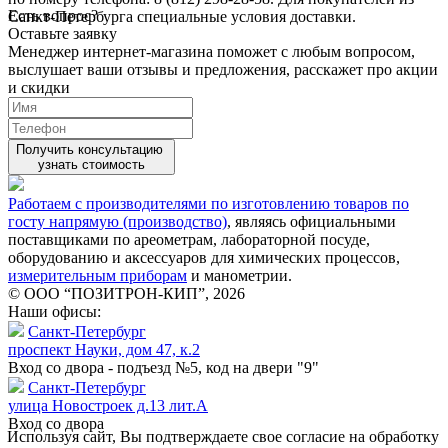
Есть вопрос?
Санкт-Петербурга специальные условия доставки.
Оставьте заявку
Менеджер интернет-магазина поможет с любым вопросом,
выслушает ваши
отзывы
и предложения, расскажет про акции
и скидки
Получить консультацию
узнать стоимость
Работаем с производителями по изготовлению товаров по
госту напрямую (производство)
, являясь официальными
поставщиками по ареометрам, лабораторной посуде,
оборудованию и аксессуаров для химических процессов,
измерительным приборам
и манометрии.
© ООО “ПОЗИТРОН-КИП”, 2026
Наши офисы:
Санкт-Петербург
проспект Науки, дом 47, к.2
Вход со двора - подъезд №5, код на двери "9"
Санкт-Петербург
улица Новостроек д.13 лит.А
Вход со двора
Используя сайт, Вы подтверждаете свое согласие на обработку