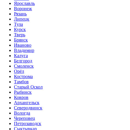
Ярославль
Воронеж
Рязань
Липецк
Тула
Курск
Тверь
Брянск
Иваново
Владимир
Калуга
Белгород
Смоленск
Орёл
Кострома
Тамбов
Старый Оскол
Рыбинск
Ковров
Архангельск
Северодвинск
Вологда
Череповец
Петрозаводск
Сыктывкар