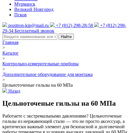
Мурманск
Великий Новгород
Псков
pozitron-kip@mail.ru
+7 (812) 298-28-58
+7 (812) 298-
29-34
Бесплатный звонок
Найти
Главная
>
Каталог
>
Контрольно-измерительные приборы
>
Дополнительное оборудование для монтажа
>
Цельноточеные гильзы на 60 МПа
Назад
Цельноточеные гильзы на 60 МПа
Работаете с экстремальными давлениями? Цельноточеные
гильзы из нержавеющей стали — это не просто аксессуар, а
критически важный элемент для безопасной и долговечной
работы термометра в условиях высоких давлений до 60 МПа.