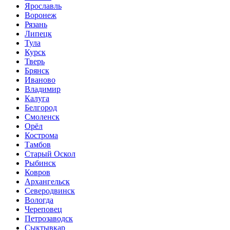
Ярославль
Воронеж
Рязань
Липецк
Тула
Курск
Тверь
Брянск
Иваново
Владимир
Калуга
Белгород
Смоленск
Орёл
Кострома
Тамбов
Старый Оскол
Рыбинск
Ковров
Архангельск
Северодвинск
Вологда
Череповец
Петрозаводск
Сыктывкар