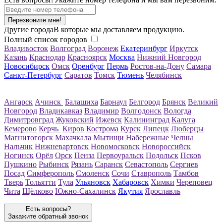
Перезвоните мне!
Другие города
В которые мы доставляем продукцию.
Полный список городов
Владивосток
Волгоград
Воронеж
Екатеринбург
Иркутск
Казань
Краснодар
Красноярск
Москва
Нижний Новгород
Новосибирск
Омск
Оренбург
Пермь
Ростов-на-Дону
Самара
Санкт-Петербург
Саратов
Томск
Тюмень
Челябинск
Ангарск
Ачинск
Балашиха
Барнаул
Белгород
Брянск
Великий
Новгород
Владикавказ
Владимир
Волгодонск
Вологда
Димитровград
Жуковский
Ижевск
Калининград
Калуга
Кемерово
Керчь
Киров
Кострома
Курск
Липецк
Люберцы
Магнитогорск
Махачкала
Мытищи
Набережные Челны
Нальчик
Нижневартовск
Новомосковск
Новороссийск
Ногинск
Орёл
Орск
Пенза
Первоуральск
Подольск
Псков
Пушкино
Рыбинск
Рязань
Саранск
Севастополь
Сергиев
Посад
Симферополь
Смоленск
Сочи
Ставрополь
Тамбов
Тверь
Тольятти
Тула
Ульяновск
Хабаровск
Химки
Череповец
Чита
Щёлково
Южно-Сахалинск
Якутия
Ярославль
Есть вопросы?
Закажите обратный звонок