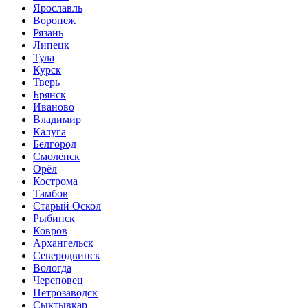
Ярославль
Воронеж
Рязань
Липецк
Тула
Курск
Тверь
Брянск
Иваново
Владимир
Калуга
Белгород
Смоленск
Орёл
Кострома
Тамбов
Старый Оскол
Рыбинск
Ковров
Архангельск
Северодвинск
Вологда
Череповец
Петрозаводск
Сыктывкар