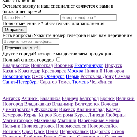
Заказать звонок
Оставьте заявку и наш специалист свяжется с вами в
ближайшее время!
Поля отмеченные
*
обязательны для заполнения
Есть вопросы?
Укажите номер телефона и мы вам перезвоним.
Перезвоните мне!
Другие города
В которые мы доставляем продукцию.
Полный список городов
Владивосток
Волгоград
Воронеж
Екатеринбург
Иркутск
Казань
Краснодар
Красноярск
Москва
Нижний Новгород
Новосибирск
Омск
Оренбург
Пермь
Ростов-на-Дону
Самара
Санкт-Петербург
Саратов
Томск
Тюмень
Челябинск
Ангарск
Ачинск
Балашиха
Барнаул
Белгород
Брянск
Великий
Новгород
Владикавказ
Владимир
Волгодонск
Вологда
Димитровград
Жуковский
Ижевск
Калининград
Калуга
Кемерово
Керчь
Киров
Кострома
Курск
Липецк
Люберцы
Магнитогорск
Махачкала
Мытищи
Набережные Челны
Нальчик
Нижневартовск
Новомосковск
Новороссийск
Ногинск
Орёл
Орск
Пенза
Первоуральск
Подольск
Псков
Пушкино
Рыбинск
Рязань
Саранск
Севастополь
Сергиев