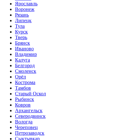
Ярославль
Воронеж
Рязань
Липецк
Тула
Курск
Тверь
Брянск
Иваново
Владимир
Калуга
Белгород
Смоленск
Орёл
Кострома
Тамбов
Старый Оскол
Рыбинск
Ковров
Архангельск
Северодвинск
Вологда
Череповец
Петрозаводск
Сыктывкар