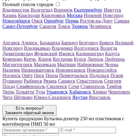
Полный список городов
Владивосток
Волгоград
Воронеж
Екатеринбург
Иркутск
Казань
Краснодар
Красноярск
Москва
Нижний Новгород
Новосибирск
Омск
Оренбург
Пермь
Ростов-на-Дону
Самара
Санкт-Петербург
Саратов
Томск
Тюмень
Челябинск
Ангарск
Ачинск
Балашиха
Барнаул
Белгород
Брянск
Великий
Новгород
Владикавказ
Владимир
Волгодонск
Вологда
Димитровград
Жуковский
Ижевск
Калининград
Калуга
Кемерово
Керчь
Киров
Кострома
Курск
Липецк
Люберцы
Магнитогорск
Махачкала
Мытищи
Набережные Челны
Нальчик
Нижневартовск
Новомосковск
Новороссийск
Ногинск
Орёл
Орск
Пенза
Первоуральск
Подольск
Псков
Пушкино
Рыбинск
Рязань
Саранск
Севастополь
Сергиев
Посад
Симферополь
Смоленск
Сочи
Ставрополь
Тамбов
Тверь
Тольятти
Тула
Ульяновск
Хабаровск
Химки
Череповец
Чита
Щёлково
Южно-Сахалинск
Якутия
Ярославль
Есть вопросы?
Закажите обратный звонок
Купить продукцию
Бутылка-дозатор 250 мл пластиковая с
контейнером ПМП 50 мл