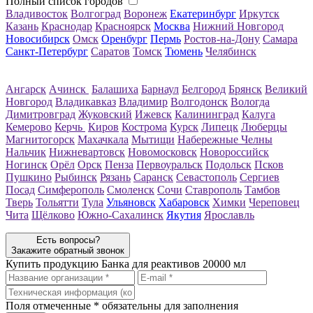
Полный список городов
Владивосток
Волгоград
Воронеж
Екатеринбург
Иркутск
Казань
Краснодар
Красноярск
Москва
Нижний Новгород
Новосибирск
Омск
Оренбург
Пермь
Ростов-на-Дону
Самара
Санкт-Петербург
Саратов
Томск
Тюмень
Челябинск
Ангарск
Ачинск
Балашиха
Барнаул
Белгород
Брянск
Великий
Новгород
Владикавказ
Владимир
Волгодонск
Вологда
Димитровград
Жуковский
Ижевск
Калининград
Калуга
Кемерово
Керчь
Киров
Кострома
Курск
Липецк
Люберцы
Магнитогорск
Махачкала
Мытищи
Набережные Челны
Нальчик
Нижневартовск
Новомосковск
Новороссийск
Ногинск
Орёл
Орск
Пенза
Первоуральск
Подольск
Псков
Пушкино
Рыбинск
Рязань
Саранск
Севастополь
Сергиев
Посад
Симферополь
Смоленск
Сочи
Ставрополь
Тамбов
Тверь
Тольятти
Тула
Ульяновск
Хабаровск
Химки
Череповец
Чита
Щёлково
Южно-Сахалинск
Якутия
Ярославль
Есть вопросы?
Закажите обратный звонок
Купить продукцию
Банка для реактивов 20000 мл
Поля отмеченные
*
обязательны для заполнения