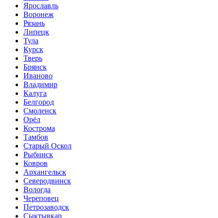
Ярославль
Воронеж
Рязань
Липецк
Тула
Курск
Тверь
Брянск
Иваново
Владимир
Калуга
Белгород
Смоленск
Орёл
Кострома
Тамбов
Старый Оскол
Рыбинск
Ковров
Архангельск
Северодвинск
Вологда
Череповец
Петрозаводск
Сыктывкар